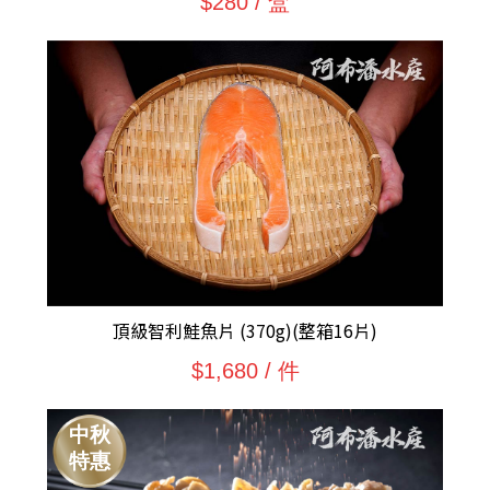
$280 / 盒
頂級智利鮭魚片 (370g)(整箱16片)
$1,680 / 件
中秋
特惠