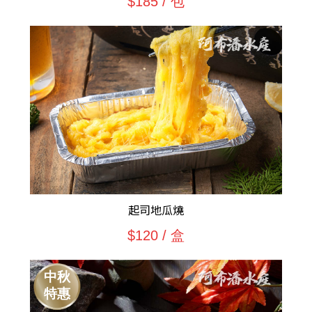
$185 / 包
起司地瓜燒
$120 / 盒
中秋
特惠