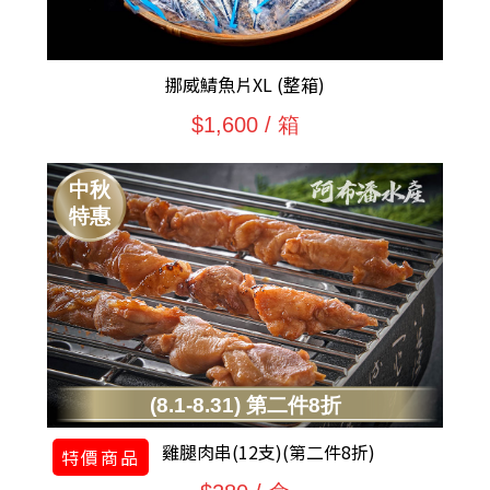
挪威鯖魚片XL (整箱)
$1,600 / 箱
中秋
特惠
(8.1-8.31) 第二件8折
雞腿肉串(12支)(第二件8折)
特價商品