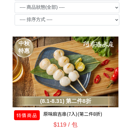
中秋
特惠
(8.1-8.31) 第二件8折
原味麻吉串(7入)(第二件8折)
特價商品
$119 / 包