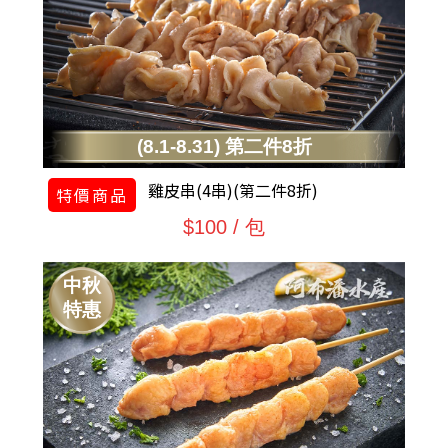
(8.1-8.31) 第二件8折
雞皮串(4串)(第二件8折)
特價商品
$100 / 包
中秋
特惠