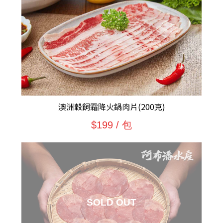
澳洲穀飼霜降火鍋肉片(200克)
$199 / 包