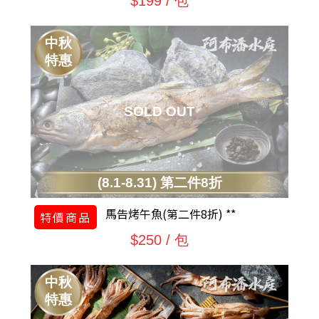
$199 / 包
中秋
特惠
(8.1-8.31) 第二件8折
馬告烤午魚(第二件8折) **
特價商品
$250 / 包
中秋
特惠