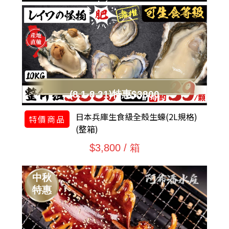
(8.1-8.31)特惠$3800
日本兵庫生食級全殼生蠔(2L規格)
特價商品
(整箱)
$3,800 / 箱
中秋
特惠