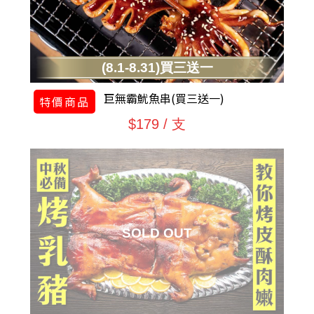
(8.1-8.31)買三送一
巨無霸魷魚串(買三送一)
特價商品
$179 / 支