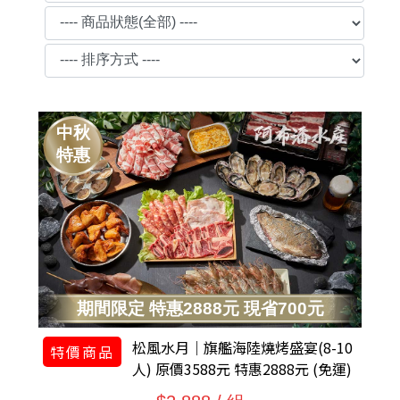
中秋
特惠
期間限定 特惠2888元 現省700元
松風水月｜旗艦海陸燒烤盛宴(8-10
特價商品
人) 原價3588元 特惠2888元 (免運)