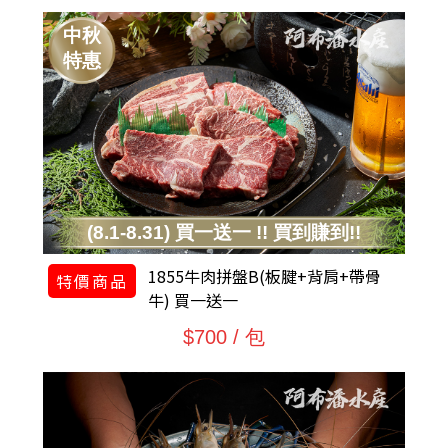
中秋
特惠
(8.1-8.31) 買一送一 !! 買到賺到!!
1855牛肉拼盤B(板腱+背肩+帶骨
特價商品
牛) 買一送一
$700 / 包