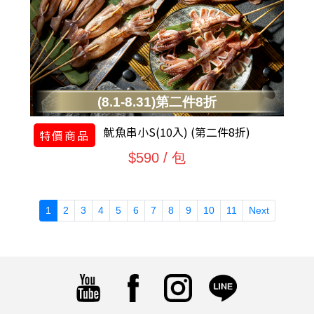
(8.1-8.31)第二件8折
魷魚串小S(10入) (第二件8折)
特價商品
$590 / 包
(current)
1
2
3
4
5
6
7
8
9
10
11
Next