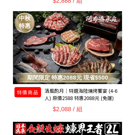
$2,888 / 組
中秋
特惠
期間限定 特惠2088元 現省$500
清風酌月｜特選海陸燒烤饗宴 (4-6
特價商品
人) 原價2588 特惠2088元 (免運)
$2,088 / 組