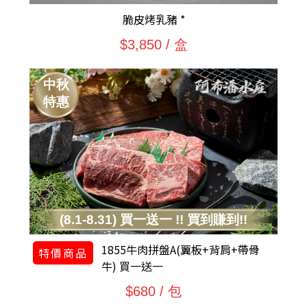
脆皮烤乳豬 *
$3,850 / 盒
中秋
特惠
(8.1-8.31) 買一送一 !! 買到賺到!!
1855牛肉拼盤A(翼板+背肩+帶骨
特價商品
牛) 買一送一
$680 / 包