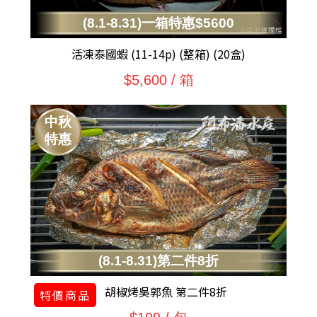
(8.1-8.31)一箱特惠$5600
活凍泰國蝦 (11-14p) (整箱) (20盒)
$5,600 / 箱
中秋
特惠
(8.1-8.31)第二件8折
胡椒烤吳郭魚 第二件8折
特價商品