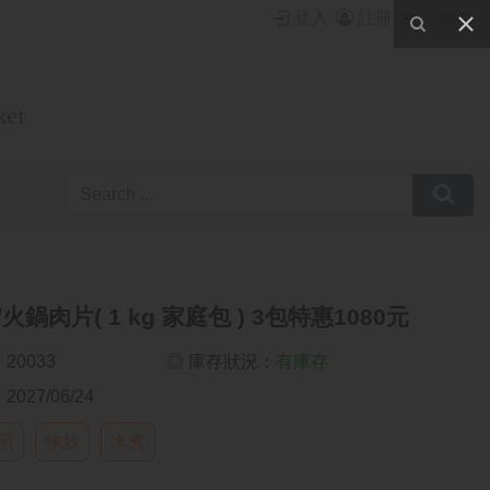

登入

註冊

購物車

鍋肉片( 1 kg 家庭包 ) 3包特惠1080元
20033
◎ 庫存狀況：
有庫存
027/06/24
煎
快炒
水煮