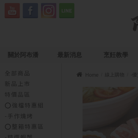
關於阿布潘
最新消息
烹飪教學
全部商品

線上購物
-
Home
新品上市
特價品區
⭕強檔特惠組
-手作燒烤
⭕整箱特惠區
-精選蝦蟹