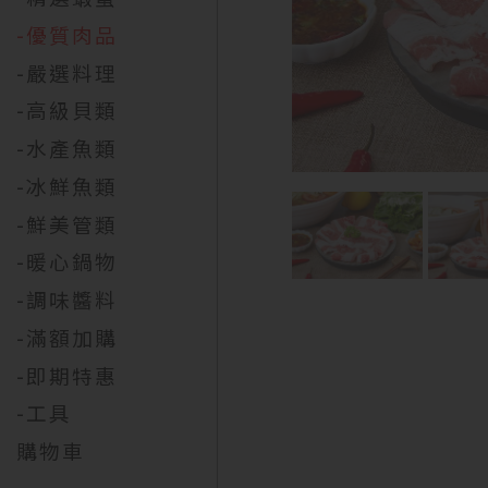
-優質肉品
-嚴選料理
-高級貝類
-水產魚類
-冰鮮魚類
-鮮美管類
-暖心鍋物
-調味醬料
-滿額加購
-即期特惠
-工具
購物車