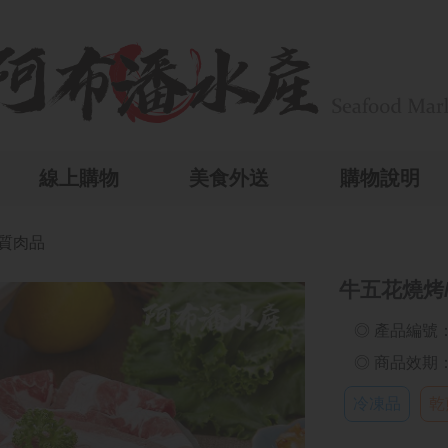
線上購物
美食外送
購物說明
優質肉品
牛五花燒烤/火
◎ 產品編號：
◎ 商品效期：2
冷凍品
乾