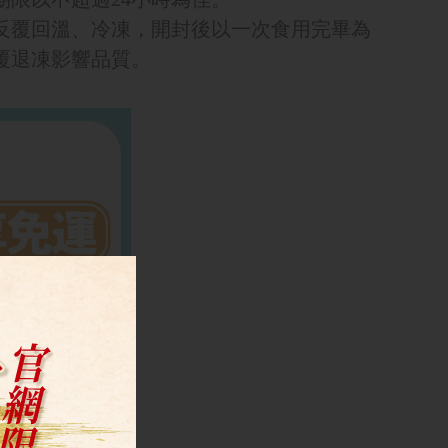
食材反覆回溫、冷凍，開封後以一次食用完畢為
覆退凍影響品質。