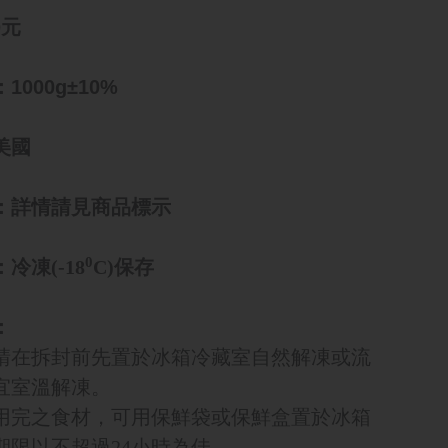
9
元
：
1000g±10%
美國
：詳情請見商品標示
0
冷凍(-18
C)保存
：
商品請在拆封前先置於冰箱冷藏室自然解凍或流
宜室溫解凍。
未食用完之食材，可用保鮮袋或保鮮盒置於冰箱
期限以不超過24小時為佳。