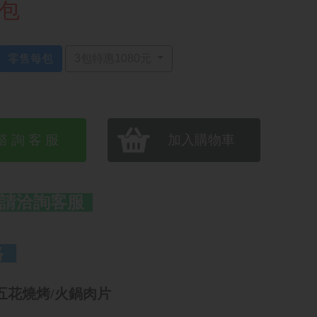
 包
零售每包
3包特惠1080元
諮 詢 客 服
加入購物車
購請洽詢客服
格
五花燒烤/火鍋肉片