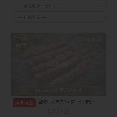
中秋
特惠
(8.1-8.31) 第二件8折
鹽烤牛肉串(7入)(第二件8折) *
特價商品
$225 / 盒