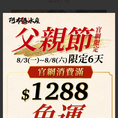
$225 / 包
中秋
特惠
(8.1-8.31) 第二件8折
松阪烤串(9入) (第二件8折)
特價商品
$360 / 盒
中秋
特惠