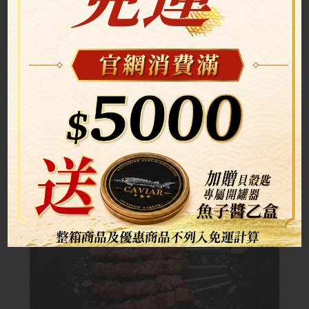
(8.1-8.31)第二件8折
燒烤梅花豬肉串(9入)(第二件8折)
特價商品
$339 / 盒