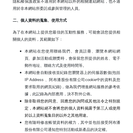
隱私權保護政策不適用於本網站以外的相關連結網站，也不適
用於非本網站所委託或參與管理的人員。
二、個人資料的蒐集、使用方式
為了在本網站上提供您最佳的互動性服務，可能會請您提供相
關個人的資料，其範圍如下：
本網站在您使用聯絡我們、會員註冊、
瀏覽本網站網
頁、參加活動或贈獎
時，
會保留您所提供的姓名、電子
郵件地址、聯絡方式及使用時間等。
本網站
會自動接收並紀錄您瀏覽器上的伺服器數值
(
包括
IP Address
、阿布潘股份有限公司
cookie
中的資料及您
要求取用的網頁紀錄
)
，
做為我們增進網站服務的參考依
據，此記錄為內部應用，決不對外公佈。
除非取得您的同意、回應您的詢問或其他法令之特別規
定，本網站絕不會將您的個人資料揭露予第三人或使用
於以上資料蒐集目的以外之其他用途。
您有隨時修改帳號資料的權力，其中並包括接受阿布潘
股份有限公司通知您特別活動或新產品的決定權。