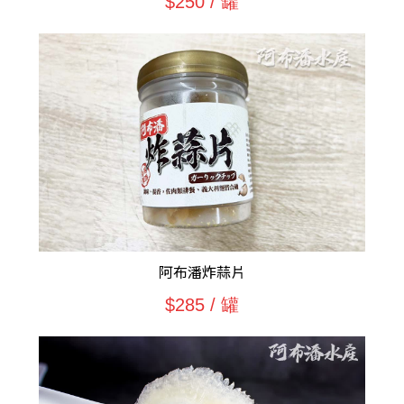
$250 / 罐
阿布潘炸蒜片
$285 / 罐