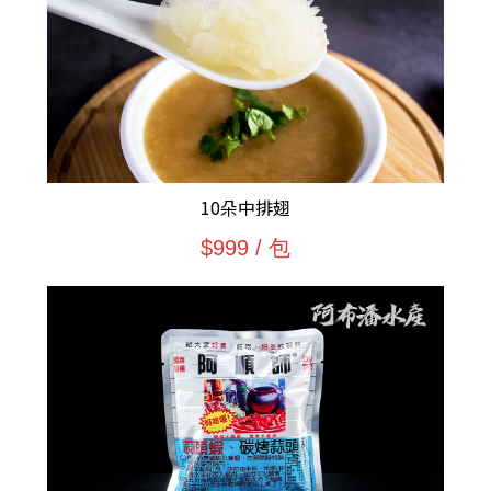
10朵中排翅
$999 / 包