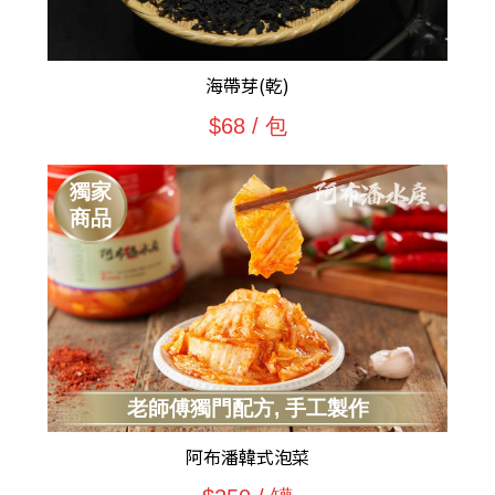
海帶芽(乾)
$68 / 包
獨家
商品
老師傅獨門配方, 手工製作
阿布潘韓式泡菜