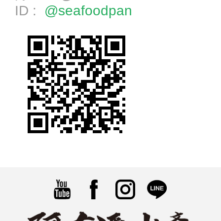
ID :
@seafoodpan