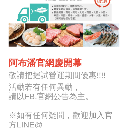
阿布潘官網慶開幕
敬請把握試營運期間優惠!!!!
活動若有任何異動，
請以FB.官網公告為主。
※如有任何疑問，歡迎加入官
方LINE@