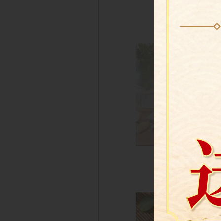
芝香奶酪
$180 
松露果漾黃
$199 