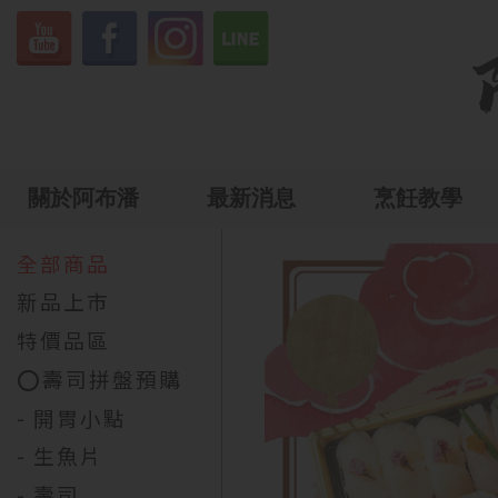
關於阿布潘
最新消息
烹飪教學
全部商品
新品上市
特價品區
⭕壽司拼盤預購
- 開胃小點
- 生魚片
- 壽司