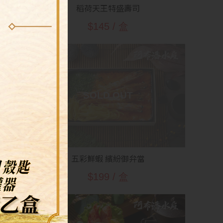
稻荷天王特盛壽司
$145 / 盒
五彩鮮蝦 繽紛御弁當
$199 / 盒