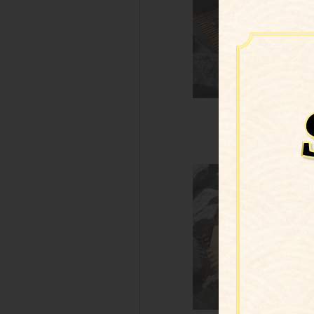
炙燒焦糖蝦貝握
$158 