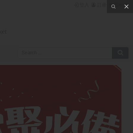

登入

註冊

購物車
