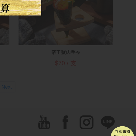
帝王蟹肉手卷
$70 / 支
)
Next