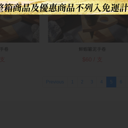
手卷
鮮蝦薯泥手卷
 支
$60 / 支
(current
Previous
1
2
3
4
5
6