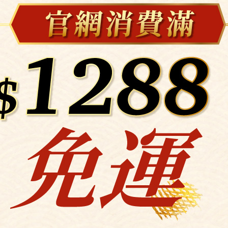
壽司(6貫)
龍蝦舞沙拉
/ 盒
$180 / 盒