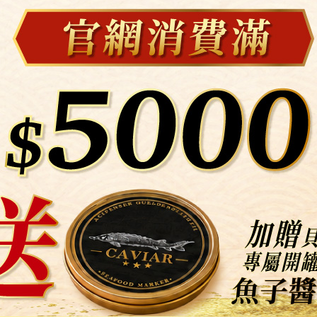
鮮蝦卷
鹹蛋黃紫米壽司
/ 盒
$150 / 盒
金蝦壽司
鮭魚親子丼飯
/ 盒
$290 / 盒