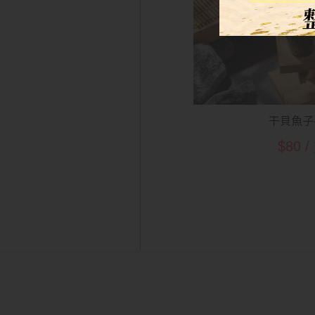
干貝魚子
$80 /