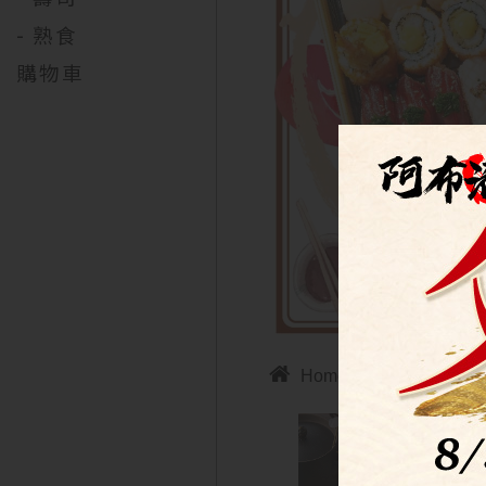
- 熟食
購物車

美食外送
Home