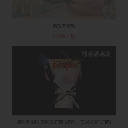
熟玫瑰膏蟹
$398 / 隻
媽咪乾蝦哩 泰國蝦花束 (請前一天16:00前訂購)