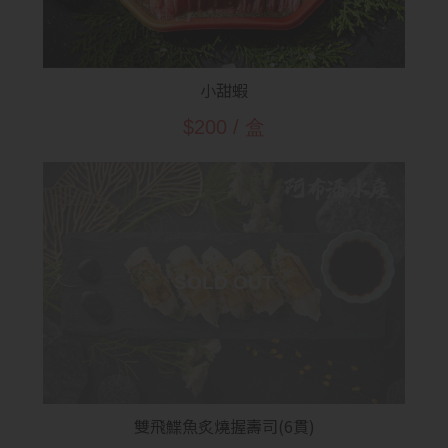
小甜蝦
$200 / 盒
雙飛鰈魚炙燒握壽司(6貫)