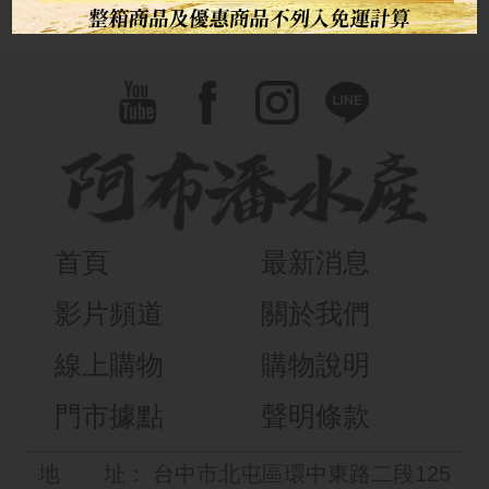
首頁
最新消息
影片頻道
關於我們
線上購物
購物說明
門市據點
聲明條款
地
址：
台中市北屯區環中東路二段125