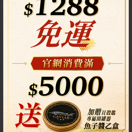
圖片摘自網路，如需下架請告知
西瓜綿魚湯
1.薑絲.蔥段.西瓜綿半包依個人口味滾水煮5分鐘把味道煮出來
2.魚肉切適當大小，加入一把蛤蠣 少許鹽巴 香油 米酒調味即可