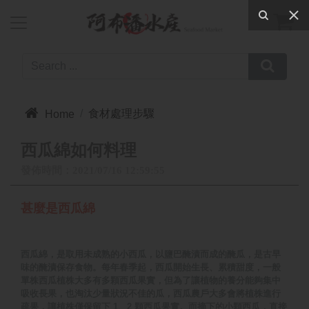



食材處理步驟
Home
西瓜綿如何料理
發佈時間：2021/07/16 12:59:55
甚麼是西瓜綿
西瓜綿，是取用未成熟的小西瓜，以鹽巴醃漬而成的醃瓜，是古早
味的醃漬保存食物。每年春季起，西瓜開始生長、累積甜度，一般
單株西瓜植株大多有多顆西瓜果實，但為了讓植物的養分能夠集中
吸收長果，也淘汰少量狀況不佳的瓜，西瓜農戶大多會將植株進行
疏果，讓植株僅保留下 1、2 顆西瓜果實。而摘下的小顆西瓜，直接