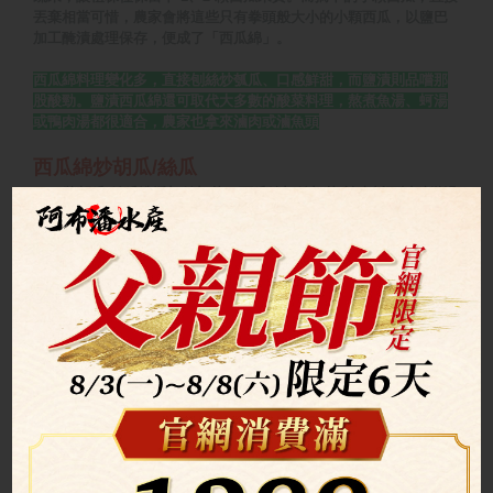
丟棄相當可惜，農家會將這些只有拳頭般大小的小顆西瓜，以鹽巴
加工醃漬處理保存，便成了「西瓜綿」。
西瓜綿料理變化多，直接刨絲炒瓠瓜、口感鮮甜，而鹽漬則品嚐那
股酸勁。鹽漬西瓜綿還可取代大多數的酸菜料理，熬煮魚湯、蚵湯
或鴨肉湯都很適合，農家也拿來滷肉或滷魚頭
西瓜綿炒胡瓜/絲瓜
1.將胡瓜/絲瓜洗淨切絲切片，西瓜綿切絲切片(怕太鹹可以稍微過
個水)
2.起火下油爆香蒜.辣椒，再將步驟1的材料下去翻炒即可起鍋