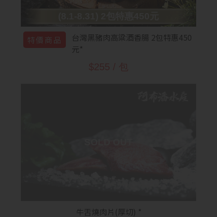
(8.1-8.31) 2包特惠450元
台灣黑豬肉高粱酒香腸 2包特惠450
特價商品
元*
$255 / 包
牛舌燒肉片(厚切) *