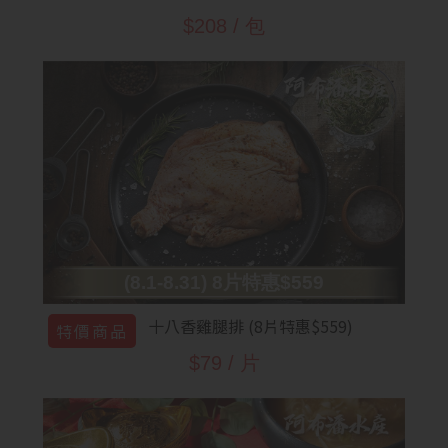
$208 / 包
(8.1-8.31) 8片特惠$559
十八香雞腿排 (8片特惠$559)
特價商品
$79 / 片