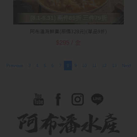
(8.1-8.31) 兩件85折 三件79折
阿布潘海鮮羹(原價328元)(單品9折)
$295 / 盒
(current)
Previous
3
4
5
6
7
8
9
10
11
12
13
Next