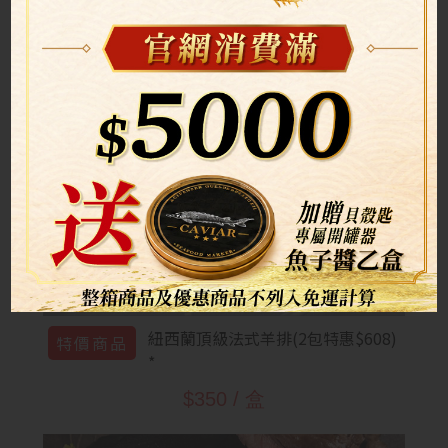
牛舌肉片(100g) 2包特惠$495 *
特價商品
$288 / 包
(8.1-8.31) 2包特惠$608
紐西蘭頂級法式羊排(2包特惠$608)
特價商品
*
$350 / 盒