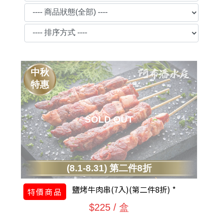
中秋
特惠
(8.1-8.31) 第二件8折
鹽烤牛肉串(7入)(第二件8折) *
特價商品
$225 / 盒