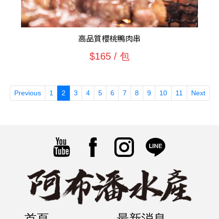
高品質櫻桃鴨肉串
$165 / 包
(current)
Previous
1
2
3
4
5
6
7
8
9
10
11
Next
首頁
最新消息