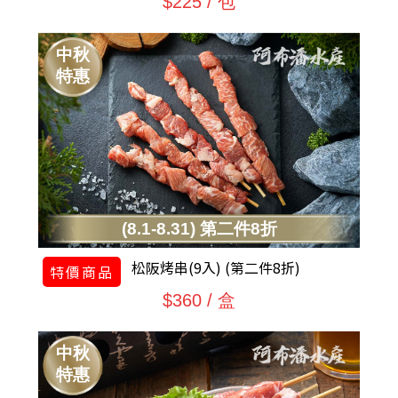
$225 / 包
中秋
特惠
(8.1-8.31) 第二件8折
松阪烤串(9入) (第二件8折)
特價商品
$360 / 盒
中秋
特惠