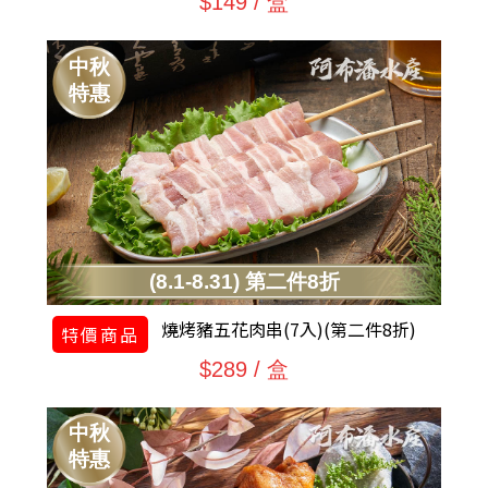
$149 / 盒
中秋
特惠
(8.1-8.31) 第二件8折
燒烤豬五花肉串(7入)(第二件8折)
特價商品
$289 / 盒
中秋
特惠