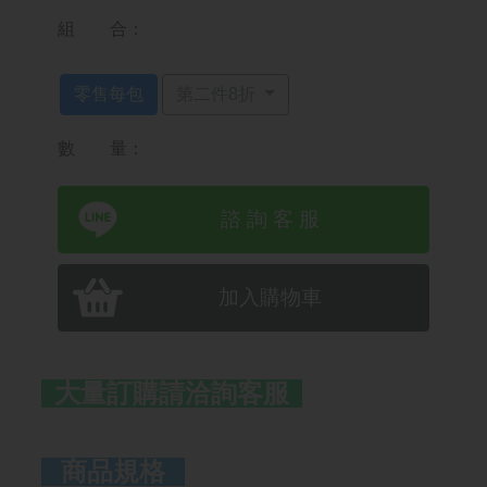
組 合：
零售每包
第二件8折
數 量：
諮 詢 客 服
加入購物車
大量訂購請洽詢客服
商品規格