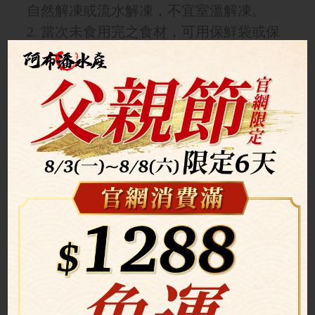
自然解凍或流水解凍，不宜室溫解凍。
2. 當次未食用完之食材，可用保鮮袋或保
鮮盒置於冰箱冷藏保存，期限以不超過24
小時為佳。
3. 勿將食材反覆回溫、冷凍，開封後以一
次食用完畢為佳，避免反覆退凍影響品
質。
產品介紹