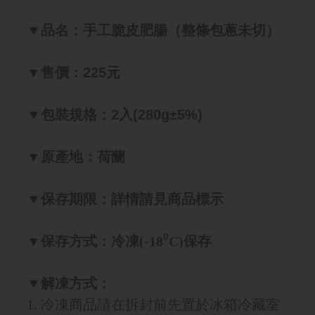
▼品名：手工脆皮肥腸（整條包蔥未切）
▼售價：
225元
▼包裝規格：
2入(280g±5%)
▼原產地：荷蘭
▼保存期限：詳情請見商品標示
0
▼保存方式：冷凍(-18
C)保存
▼解凍方式：
1. 冷凍商品請在拆封前先置於冰箱冷藏室