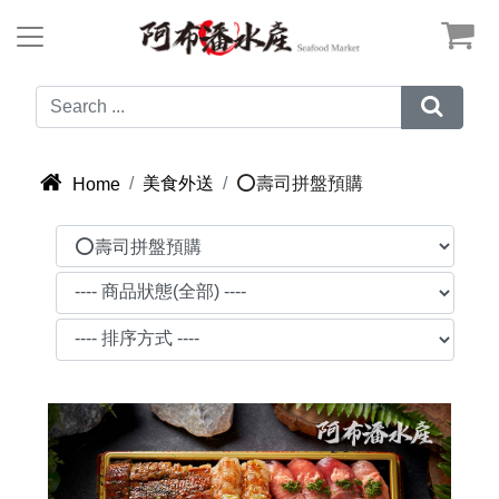



美食外送
⭕壽司拼盤預購
Home