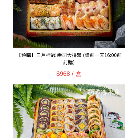
【預購】日月桂冠 壽司大拼盤 (請前一天16:00前
訂購)
$968 / 盒